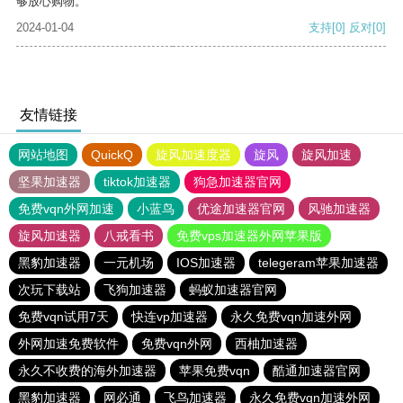
够放心购物。
2024-01-04
支持
[0]
反对
[0]
友情链接
网站地图
QuickQ
旋风加速度器
旋风
旋风加速
坚果加速器
tiktok加速器
狗急加速器官网
免费vqn外网加速
小蓝鸟
优途加速器官网
风驰加速器
旋风加速器
八戒看书
免费vps加速器外网苹果版
黑豹加速器
一元机场
IOS加速器
telegeram苹果加速器
次玩下载站
飞狗加速器
蚂蚁加速器官网
免费vqn试用7天
快连vp加速器
永久免费vqn加速外网
外网加速免费软件
免费vqn外网
西柚加速器
永久不收费的海外加速器
苹果免费vqn
酷通加速器官网
黑豹加速器
网必通
飞鸟加速器
永久免费vqn加速外网