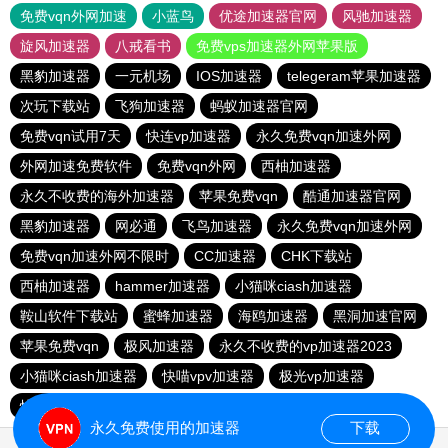
免费vqn外网加速
小蓝鸟
优途加速器官网
风驰加速器
旋风加速器
八戒看书
免费vps加速器外网苹果版
黑豹加速器
一元机场
IOS加速器
telegeram苹果加速器
次玩下载站
飞狗加速器
蚂蚁加速器官网
免费vqn试用7天
快连vp加速器
永久免费vqn加速外网
外网加速免费软件
免费vqn外网
西柚加速器
永久不收费的海外加速器
苹果免费vqn
酷通加速器官网
黑豹加速器
网必通
飞鸟加速器
永久免费vqn加速外网
免费vqn加速外网不限时
CC加速器
CHK下载站
西柚加速器
hammer加速器
小猫咪ciash加速器
鞍山软件下载站
蜜蜂加速器
海鸥加速器
黑洞加速官网
苹果免费vqn
极风加速器
永久不收费的vp加速器2023
小猫咪ciash加速器
快喵vpv加速器
极光vp加速器
快连lets加速器
元链加速器
vqn加速
永久免费使用的加速器
下载