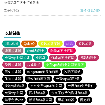
我喜欢这个软件 作者加油
2024-03-22
支持
[0]
反对
[0]
友情链接
网站地图
QuickQ
旋风加速度器
旋风
旋风加速
坚果加速器
tiktok加速器
狗急加速器官网
免费vqn外网加速
小蓝鸟
优途加速器官网
风驰加速器
旋风加速器
八戒看书
免费vps加速器外网苹果版
黑豹加速器
telegeram苹果加速器
次玩下载站
飞狗加速器
蚂蚁加速器官网
免费vqn试用7天
快连vp加速器
永久免费vqn加速外网
外网加速免费软件
免费vqn外网
西柚加速器
永久不收费的海外加速器
苹果免费vqn
酷通加速器官网
黑豹加速器
网必通