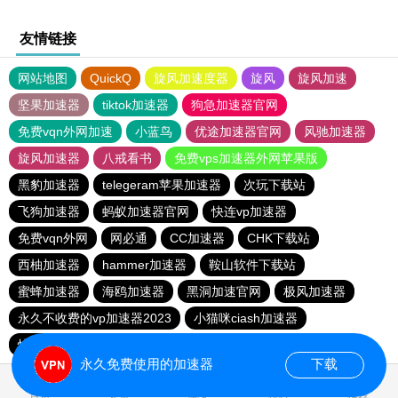
友情链接
网站地图
QuickQ
旋风加速度器
旋风
旋风加速
坚果加速器
tiktok加速器
狗急加速器官网
免费vqn外网加速
小蓝鸟
优途加速器官网
风驰加速器
旋风加速器
八戒看书
免费vps加速器外网苹果版
黑豹加速器
telegeram苹果加速器
次玩下载站
飞狗加速器
蚂蚁加速器官网
快连vp加速器
免费vqn外网
网必通
CC加速器
CHK下载站
西柚加速器
hammer加速器
鞍山软件下载站
蜜蜂加速器
海鸥加速器
黑洞加速官网
极风加速器
永久不收费的vp加速器2023
小猫咪ciash加速器
快喵vpv加速器
极光vp加速器
元链加速器
vqn加速
永久免费使用的加速器
下载
0.073904s
首页
安卓
苹果
排行
推荐