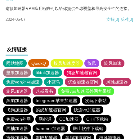
这款加速器VPM应用程序可以给你提供全球覆盖和最高安全性的连接。
2024-05-07
支持
[0]
反对
[0]
友情链接
网站地图
QuickQ
旋风加速度器
旋风
旋风加速
坚果加速器
tiktok加速器
狗急加速器官网
免费vqn外网加速
小蓝鸟
优途加速器官网
风驰加速器
旋风加速器
八戒看书
免费vps加速器外网苹果版
黑豹加速器
telegeram苹果加速器
次玩下载站
飞狗加速器
蚂蚁加速器官网
快连vp加速器
免费vqn外网
网必通
CC加速器
CHK下载站
西柚加速器
hammer加速器
鞍山软件下载站
蜜蜂加速器
海鸥加速器
黑洞加速官网
极风加速器