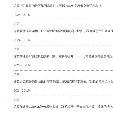
这款学习软件的社区氛围非常好，可以与其他学习者交流学习心得。
2024-05-16
游客
这款软件非常实用，可以帮助我解决很多问题。比如，我可以使用它来查
2024-05-16
游客
这款加速器app的加速效果一般，可以再提升一下，比如能够支持更多地
2024-05-16
游客
这款办公软件的界面设计非常简洁，使用起来非常方便。功能的布局也很
2024-05-16
游客
这款加速器app的加速效果非常好，玩游戏再也不会出现卡顿、掉线的情况