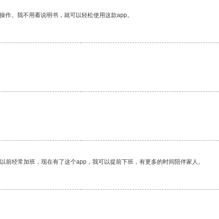
操作。我不用看说明书，就可以轻松使用这款app。
我以前经常加班，现在有了这个app，我可以提前下班，有更多的时间陪伴家人。