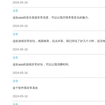
2024-05-16
游客
这款app的音乐资源非常优质，可以让我尽情享受音乐的魅力。
2024-05-16
游客
这款游戏非常好玩，画面精美，玩法丰富。我已经玩了好几个小时，还没
2024-05-16
游客
这款app的游戏非常好玩，可以让我消磨时间。
2024-05-16
游客
这个软件我非常喜欢
2024-05-16
游客