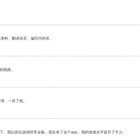
找资料、翻译语言、编写代码等。
区的线路。
合理，一目了然。
了。我以前玩游戏经常会输，现在有了这个app，我的游戏水平提升了不少。