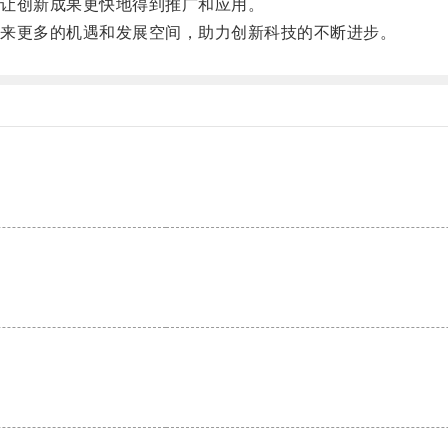
让创新成果更快地得到推广和应用。
来更多的机遇和发展空间，助力创新科技的不断进步。