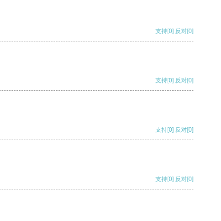
支持
[0]
反对
[0]
支持
[0]
反对
[0]
支持
[0]
反对
[0]
支持
[0]
反对
[0]