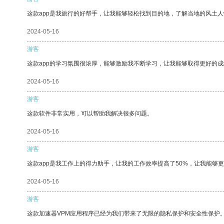
这款app是我旅行的好帮手，让我能够轻松找到目的地，了解当地的风土人
2024-05-16
游客
这款app的学习氛围很浓厚，能够激励我不断学习，让我能够取得更好的成
2024-05-16
游客
这款软件非常实用，可以帮助我解决很多问题。
2024-05-16
游客
这款app是我工作上的得力助手，让我的工作效率提高了50%，让我能够
2024-05-16
游客
这款加速器VPM应用程序已经为我们带来了无限的隐私保护和安全性保护