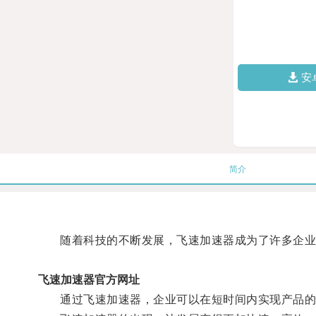
安
简介
随着科技的不断发展，飞速加速器成为了许多企业
飞速加速器官方网址
通过飞速加速器，企业可以在短时间内实现产品的快