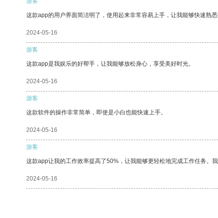
游客
这款app的用户界面简洁明了，使用起来非常容易上手，让我能够快速熟悉
2024-05-16
游客
这款app是我娱乐的好帮手，让我能够放松身心，享受美好时光。
2024-05-16
游客
这款软件的操作非常简单，即使是小白也能快速上手。
2024-05-16
游客
这款app让我的工作效率提高了50%，让我能够更轻松地完成工作任务。
2024-05-16