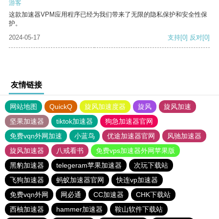
游客
这款加速器VPM应用程序已经为我们带来了无限的隐私保护和安全性保
护。
2024-05-17
支持
[0]
反对
[0]
友情链接
网站地图
QuickQ
旋风加速度器
旋风
旋风加速
坚果加速器
tiktok加速器
狗急加速器官网
免费vqn外网加速
小蓝鸟
优途加速器官网
风驰加速器
旋风加速器
八戒看书
免费vps加速器外网苹果版
黑豹加速器
telegeram苹果加速器
次玩下载站
飞狗加速器
蚂蚁加速器官网
快连vp加速器
免费vqn外网
网必通
CC加速器
CHK下载站
西柚加速器
hammer加速器
鞍山软件下载站