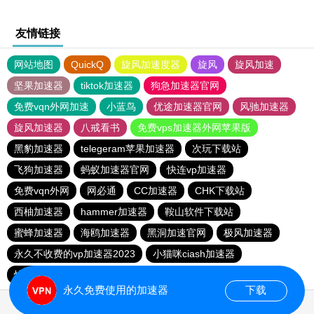
友情链接
网站地图
QuickQ
旋风加速度器
旋风
旋风加速
坚果加速器
tiktok加速器
狗急加速器官网
免费vqn外网加速
小蓝鸟
优途加速器官网
风驰加速器
旋风加速器
八戒看书
免费vps加速器外网苹果版
黑豹加速器
telegeram苹果加速器
次玩下载站
飞狗加速器
蚂蚁加速器官网
快连vp加速器
免费vqn外网
网必通
CC加速器
CHK下载站
西柚加速器
hammer加速器
鞍山软件下载站
蜜蜂加速器
海鸥加速器
黑洞加速官网
极风加速器
永久不收费的vp加速器2023
小猫咪ciash加速器
快喵vpv加速器
极光vp加速器
元链加速器
vqn加速
永久免费使用的加速器
下载