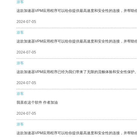
游客
这款加速器VPM应用程序可以给你提供最高速度和安全性的连接，并帮助
2024-07-05
游客
这款加速器VPM应用程序可以给你提供最高速度和安全性的连接，并帮助
2024-07-05
游客
这款加速器VPM应用程序已经为我们带来了无限的流畅体验和安全性保护
2024-07-05
游客
我喜欢这个软件 作者加油
2024-07-05
游客
这款加速器VPM应用程序可以给你提供最高速度和安全性的连接，并帮助