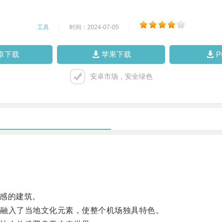
工具
|
时间：2024-07-05
|
卓下载
苹果下载
安卓市场，安全绿色
感的建筑。
融入了当地文化元素，使整个机场独具特色。