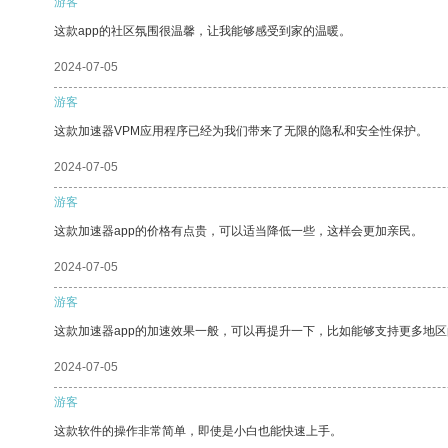
游客
这款app的社区氛围很温馨，让我能够感受到家的温暖。
2024-07-05
游客
这款加速器VPM应用程序已经为我们带来了无限的隐私和安全性保护。
2024-07-05
游客
这款加速器app的价格有点贵，可以适当降低一些，这样会更加亲民。
2024-07-05
游客
这款加速器app的加速效果一般，可以再提升一下，比如能够支持更多地
2024-07-05
游客
这款软件的操作非常简单，即使是小白也能快速上手。