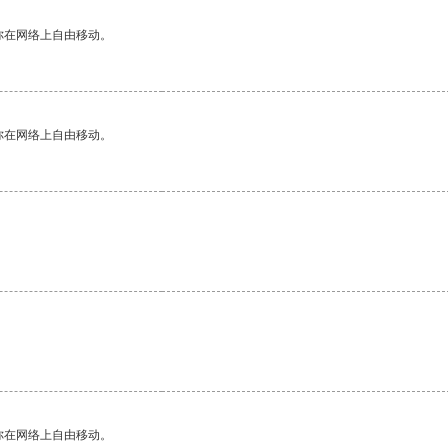
你在网络上自由移动。
你在网络上自由移动。
。
你在网络上自由移动。