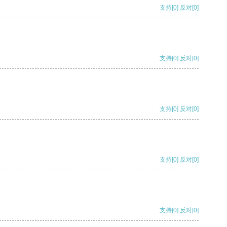
支持
[0]
反对
[0]
支持
[0]
反对
[0]
支持
[0]
反对
[0]
支持
[0]
反对
[0]
支持
[0]
反对
[0]