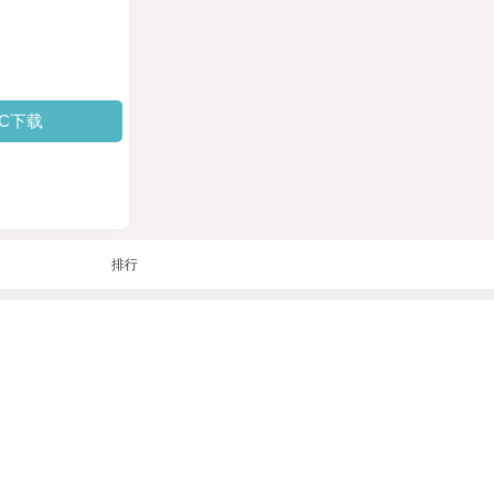
PC下载
排行