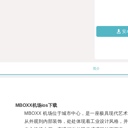
安
简介
MBOXX机场ios下载
MBOXX 机场位于城市中心，是一座极具现代艺术
从外观到内部装饰，处处体现着工业设计风格，并