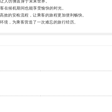
让人仿佛置身于未来世界。
客在候机期间也能享受愉快的时光。
和高效的安检流程，让乘客的旅程更加便利畅快。
的环境，为乘客营造了一次难忘的旅行经历。
。