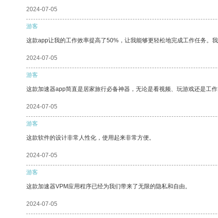
2024-07-05
游客
这款app让我的工作效率提高了50%，让我能够更轻松地完成工作任务。
2024-07-05
游客
这款加速器app简直是居家旅行必备神器，无论是看视频、玩游戏还是工
2024-07-05
游客
这款软件的设计非常人性化，使用起来非常方便。
2024-07-05
游客
这款加速器VPM应用程序已经为我们带来了无限的隐私和自由。
2024-07-05