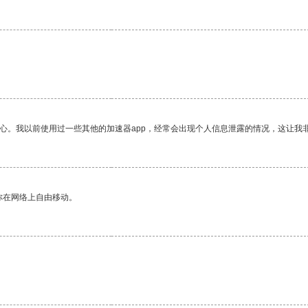
放心。我以前使用过一些其他的加速器app，经常会出现个人信息泄露的情况，这让我
你在网络上自由移动。