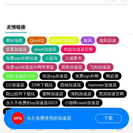
友情链接
网站地图
QuickQ
旋风加速度器
旋风
旋风加速
坚果加速器
tiktok加速器
狗急加速器官网
免费vqn外网加速
小蓝鸟
八戒看书
免费vps加速器外网苹果版
黑豹加速器
飞狗加速器
蚂蚁加速器官网
快连vp加速器
免费vqn外网
网必通
CC加速器
CHK下载站
西柚加速器
hammer加速器
鞍山软件下载站
蜜蜂加速器
海鸥加速器
黑洞加速官网
永久不收费的vp加速器2023
小猫咪ciash加速器
快喵vpv加速器
极光vp加速器
元链加速器
vqn加速
永久免费使用的加速器
下载
0.041765s
首页
安卓
苹果
排行
推荐