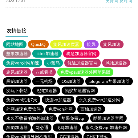
2023-12-31
支持
[0]
反对
[0]
友情链接
网站地图
QuickQ
旋风加速度器
旋风
旋风加速
坚果加速器
tiktok加速器
狗急加速器官网
免费vqn外网加速
小蓝鸟
优途加速器官网
风驰加速器
旋风加速器
八戒看书
免费vps加速器外网苹果版
黑豹加速器
一元机场
IOS加速器
telegeram苹果加速器
次玩下载站
飞狗加速器
蚂蚁加速器官网
免费vqn试用7天
快连vp加速器
永久免费vqn加速外网
外网加速免费软件
免费vqn外网
西柚加速器
永久不收费的海外加速器
苹果免费vqn
酷通加速器官网
黑豹加速器
网必通
飞鸟加速器
永久免费vqn加速外网
免费vqn加速外网不限时
CC加速器
CHK下载站