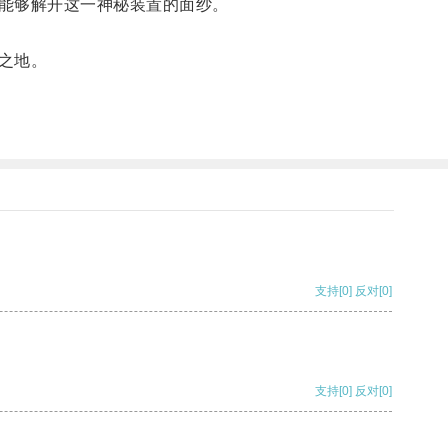
能够解开这一神秘装置的面纱。
之地。
支持
[0]
反对
[0]
支持
[0]
反对
[0]