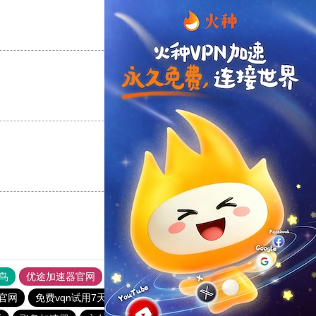
支持
[0]
反对
[0]
支持
[0]
反对
[0]
支持
[0]
反对
[0]
鸟
优途加速器官网
风驰加速器
旋风加速器
八戒看书
官网
免费vqn试用7天
快连vp加速器
永久免费vqn加速外网