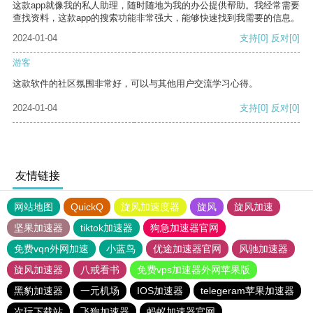
这款app就像我的私人助理，随时随地为我的办公提供帮助。我经常需要
查找资料，这款app的搜索功能非常强大，能够快速找到我需要的信息。
2024-01-04
支持
[0]
反对
[0]
游客
这款软件的社区氛围非常好，可以与其他用户交流学习心得。
2024-01-04
支持
[0]
反对
[0]
友情链接
网站地图
QuickQ
旋风加速度器
旋风
旋风加速
坚果加速器
tiktok加速器
狗急加速器官网
免费vqn外网加速
小蓝鸟
优途加速器官网
风驰加速器
旋风加速器
八戒看书
免费vps加速器外网苹果版
黑豹加速器
一元机场
IOS加速器
telegeram苹果加速器
次玩下载站
飞狗加速器
蚂蚁加速器官网