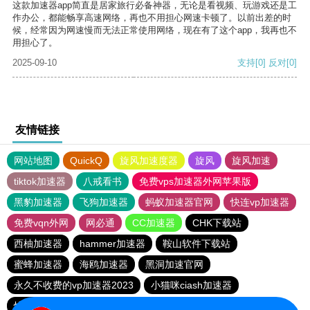
这款加速器app简直是居家旅行必备神器，无论是看视频、玩游戏还是工
作办公，都能畅享高速网络，再也不用担心网速卡顿了。以前出差的时
候，经常因为网速慢而无法正常使用网络，现在有了这个app，我再也不
用担心了。
2025-09-10
支持
[0]
反对
[0]
友情链接
网站地图
QuickQ
旋风加速度器
旋风
旋风加速
tiktok加速器
八戒看书
免费vps加速器外网苹果版
黑豹加速器
飞狗加速器
蚂蚁加速器官网
快连vp加速器
免费vqn外网
网必通
CC加速器
CHK下载站
西柚加速器
hammer加速器
鞍山软件下载站
蜜蜂加速器
海鸥加速器
黑洞加速官网
永久不收费的vp加速器2023
小猫咪ciash加速器
快喵vpv加速器
极光vp加速器
元链加速器
vqn加速