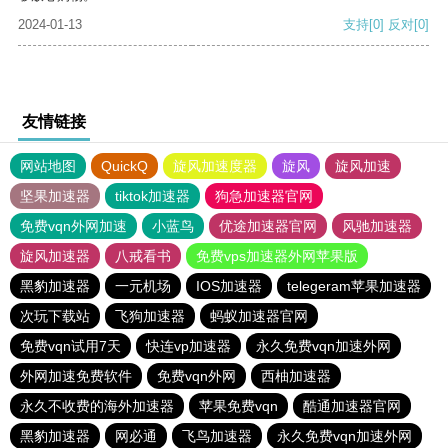
2024-01-13
支持
[0]
反对
[0]
友情链接
网站地图
QuickQ
旋风加速度器
旋风
旋风加速
坚果加速器
tiktok加速器
狗急加速器官网
免费vqn外网加速
小蓝鸟
优途加速器官网
风驰加速器
旋风加速器
八戒看书
免费vps加速器外网苹果版
黑豹加速器
一元机场
IOS加速器
telegeram苹果加速器
次玩下载站
飞狗加速器
蚂蚁加速器官网
免费vqn试用7天
快连vp加速器
永久免费vqn加速外网
外网加速免费软件
免费vqn外网
西柚加速器
永久不收费的海外加速器
苹果免费vqn
酷通加速器官网
黑豹加速器
网必通
飞鸟加速器
永久免费vqn加速外网