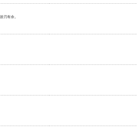
中游刃有余。
。