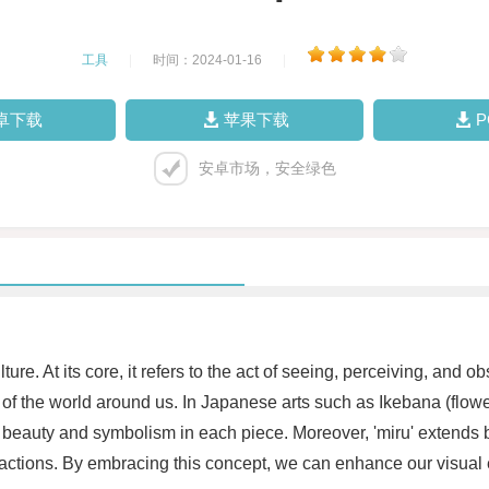
工具
|
时间：2024-01-16
|
卓下载
苹果下载
安卓市场，安全绿色
ture. At its core, it refers to the act of seeing, perceiving, an
 the world around us. In Japanese arts such as Ikebana (flower
he beauty and symbolism in each piece. Moreover, 'miru' extends b
eractions. By embracing this concept, we can enhance our visual