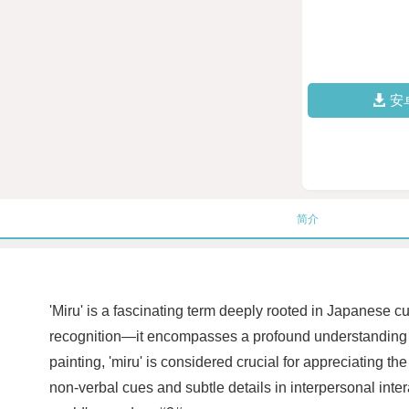
安
简介
'Miru' is a fascinating term deeply rooted in Japanese cul
recognition—it encompasses a profound understanding of
painting, 'miru' is considered crucial for appreciating t
non-verbal cues and subtle details in interpersonal int