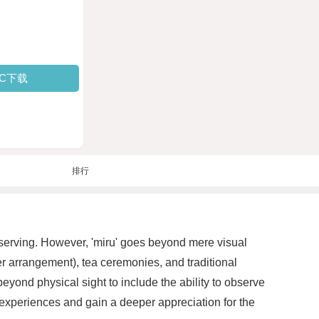
PC下载
排行
d observing. However, 'miru' goes beyond mere visual
 arrangement), tea ceremonies, and traditional
eyond physical sight to include the ability to observe
 experiences and gain a deeper appreciation for the