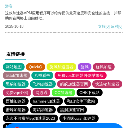
游客
这款加速器VPM应用程序可以给你提供最高速度和安全性的连接，并帮
助你在网络上自由移动。
2025-10-18
支持
[0]
反对
[0]
友情链接
网站地图
QuickQ
旋风加速度器
旋风
旋风加速
tiktok加速器
八戒看书
免费vps加速器外网苹果版
黑豹加速器
飞狗加速器
蚂蚁加速器官网
快连vp加速器
免费vqn外网
网必通
CC加速器
CHK下载站
西柚加速器
hammer加速器
鞍山软件下载站
蜜蜂加速器
海鸥加速器
黑洞加速官网
永久不收费的vp加速器2023
小猫咪ciash加速器
快喵vpv加速器
极光vp加速器
元链加速器
vqn加速