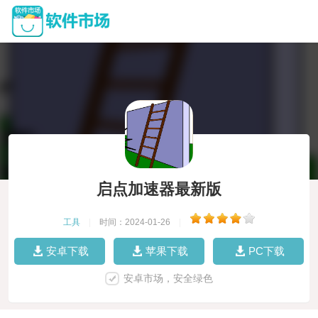
启点加速器最新版
工具
|
时间：2024-01-26
|
安卓下载
苹果下载
PC下载
安卓市场，安全绿色