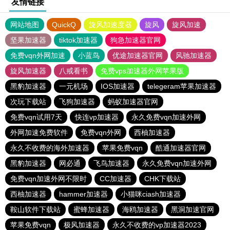
友情链接
网站地图
QuickQ
旋风加速度器
旋风
旋风加速
坚果加速器
tiktok加速器
狗急加速器官网
免费vqn外网加速
小蓝鸟
优途加速器官网
风驰加速器
旋风加速器
八戒看书
免费vps加速器外网苹果版
黑豹加速器
一元机场
IOS加速器
telegeram苹果加速器
次玩下载站
飞狗加速器
蚂蚁加速器官网
免费vqn试用7天
快连vp加速器
永久免费vqn加速外网
外网加速免费软件
免费vqn外网
西柚加速器
永久不收费的海外加速器
苹果免费vqn
酷通加速器官网
黑豹加速器
网必通
飞鸟加速器
永久免费vqn加速外网
免费vqn加速外网不限时
CC加速器
CHK下载站
西柚加速器
hammer加速器
小猫咪ciash加速器
鞍山软件下载站
蜜蜂加速器
海鸥加速器
黑洞加速官网
苹果免费vqn
极风加速器
永久不收费的vp加速器2023