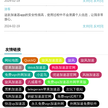
2024-02-19
支持
[0]
反对
[0]
游客
这款加速器app的安全性很高，使用过程中不会泄露个人信息，让我非常
放心。
2024-02-19
支持
[0]
反对
[0]
友情链接
网站地图
QuickQ
旋风加速度器
旋风
旋风加速
坚果加速器
tiktok加速器
狗急加速器官网
免费vqn外网加速
小蓝鸟
优途加速器官网
风驰加速器
旋风加速器
八戒看书
免费vps加速器外网苹果版
黑豹加速器
telegeram苹果加速器
次玩下载站
飞狗加速器
蚂蚁加速器官网
免费vqn试用7天
快连vp加速器
永久免费vqn加速外网
外网加速免费软件