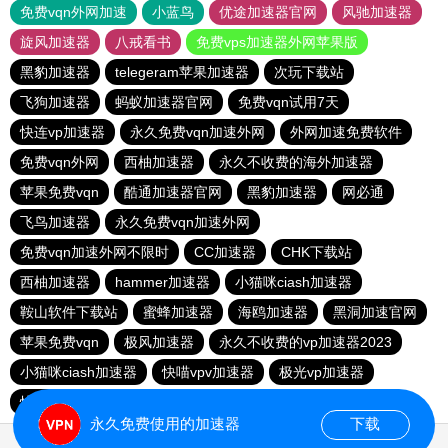
免费vqn外网加速
小蓝鸟
优途加速器官网
风驰加速器
旋风加速器
八戒看书
免费vps加速器外网苹果版
黑豹加速器
telegeram苹果加速器
次玩下载站
飞狗加速器
蚂蚁加速器官网
免费vqn试用7天
快连vp加速器
永久免费vqn加速外网
外网加速免费软件
免费vqn外网
西柚加速器
永久不收费的海外加速器
苹果免费vqn
酷通加速器官网
黑豹加速器
网必通
飞鸟加速器
永久免费vqn加速外网
免费vqn加速外网不限时
CC加速器
CHK下载站
西柚加速器
hammer加速器
小猫咪ciash加速器
鞍山软件下载站
蜜蜂加速器
海鸥加速器
黑洞加速官网
苹果免费vqn
极风加速器
永久不收费的vp加速器2023
小猫咪ciash加速器
快喵vpv加速器
极光vp加速器
快连lets加速器
元链加速器
vqn加速
永久免费使用的加速器
下载