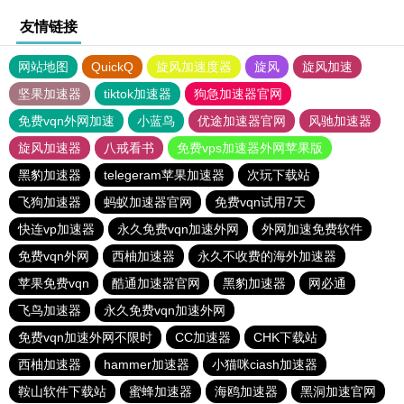
友情链接
网站地图
QuickQ
旋风加速度器
旋风
旋风加速
坚果加速器
tiktok加速器
狗急加速器官网
免费vqn外网加速
小蓝鸟
优途加速器官网
风驰加速器
旋风加速器
八戒看书
免费vps加速器外网苹果版
黑豹加速器
telegeram苹果加速器
次玩下载站
飞狗加速器
蚂蚁加速器官网
免费vqn试用7天
快连vp加速器
永久免费vqn加速外网
外网加速免费软件
免费vqn外网
西柚加速器
永久不收费的海外加速器
苹果免费vqn
酷通加速器官网
黑豹加速器
网必通
飞鸟加速器
永久免费vqn加速外网
免费vqn加速外网不限时
CC加速器
CHK下载站
西柚加速器
hammer加速器
小猫咪ciash加速器
鞍山软件下载站
蜜蜂加速器
海鸥加速器
黑洞加速官网