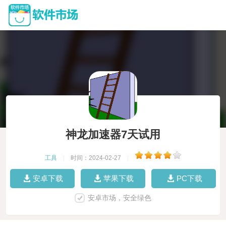
神龙加速器7天试用
工具
|
时间：2024-02-27
|
安卓下载
苹果下载
PC下载
安卓市场，安全绿色