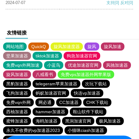
2024-07-07
支持
[0]
反对
[0]
友情链接
网站地图
QuickQ
旋风加速度器
旋风
旋风加速
坚果加速器
tiktok加速器
狗急加速器官网
免费vqn外网加速
小蓝鸟
优途加速器官网
风驰加速器
旋风加速器
八戒看书
免费vps加速器外网苹果版
黑豹加速器
telegeram苹果加速器
次玩下载站
飞狗加速器
蚂蚁加速器官网
快连vp加速器
免费vqn外网
网必通
CC加速器
CHK下载站
西柚加速器
hammer加速器
鞍山软件下载站
蜜蜂加速器
海鸥加速器
黑洞加速官网
极风加速器
永久不收费的vp加速器2023
小猫咪ciash加速器